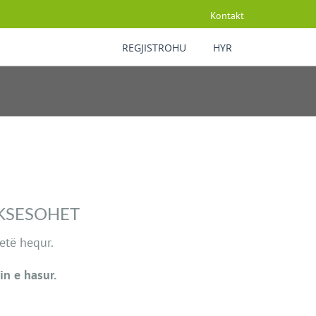
Kontakt
REGJISTROHU
HYR
AKSESOHET
etë hequr.
in e hasur.